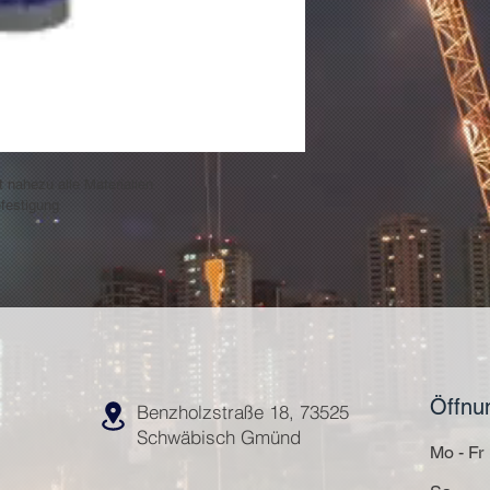
klebt auf all
Materialien
hält sofort, 
wasserfest
hält auch sch
temperaturbe
Inhalt 450 g
Farbe: weiß
t nahezu alle Materialien
Herstellerinf
festigung
Industriestr.
Deutschland 
Öffnu
Benzholzstraße 18, 73525
Schwäbisch Gmünd
Mo - Fr