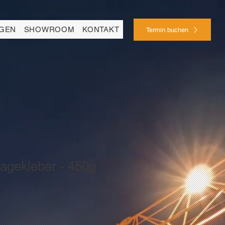
NGEN
SHOWROOM
KONTAKT
Termin buchen
agekleber - 450g