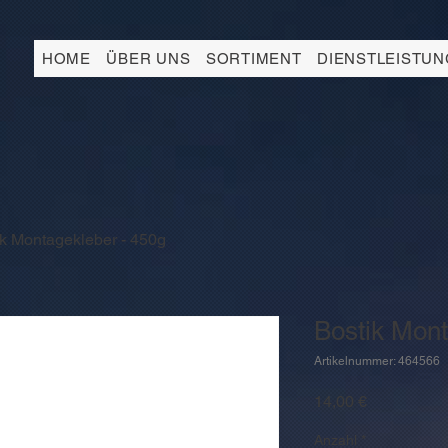
HOME
ÜBER UNS
SORTIMENT
DIENSTLEISTU
ik Montagekleber - 450g
Bostik Mont
Artikelnummer: 464566
Preis
14,00 €
Anzahl
*