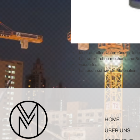
klebt auf allen Untergründen, kleb
hält sofort, ohne mechanische Be
wasserfest
hält auch schwerste Materialien
HOME
ÜBER UNS