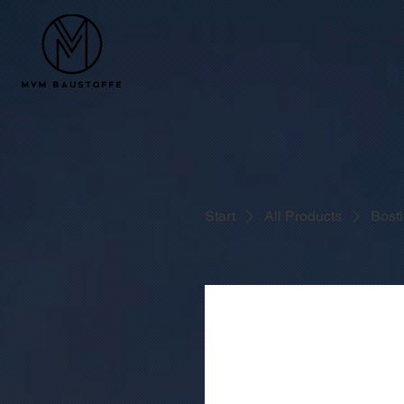
Start
All Products
Bost