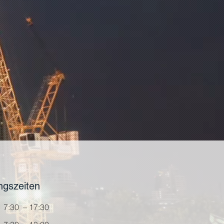
en Untergründen, klebt nahezu alle 
ohne mechanische Befestigung
werste Materialien
ständig von -40 °C bis + 90°C
ormationen: Bostik GmbH | 
 3-11 | 33829 Borgholzhausen, 
| eMail: info.germany@bostik.com
ngszeiten
7:30 – 17:30